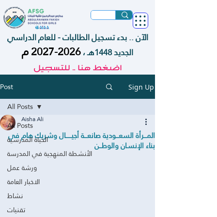
الآن .. بدء تسجيل الطالبات - للعام الدراسي
م
2026-2027
الجديد 1448هـ ،
اضغط هنا .. للتسجيل
Post
Sign Up
All Posts
Aisha Ali
All Posts
‏المـــرأة السعـــودية صانعـــة أجيــــــال وشريك هام في
الحياة المدرسية
بناء الإنسـان والوطــن
الأنشطة المنهجية في المدرسة
ورشة عمل
الاخبار العامة
نشاط
تقنيات