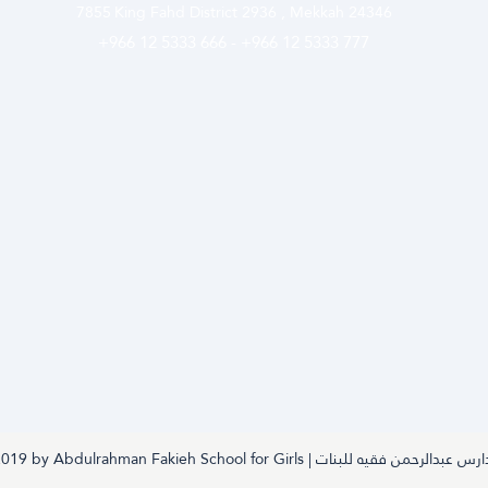
7855
King Fahd District 2936 , Mekkah 24346
+966 12 5333 666
-
+966 12 5333 777
©2019 by Abdulrahman Fakieh School for Girls | عبدالرحمن فقيه للبنات