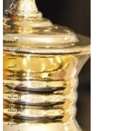
عمل
الاخبار
العامة
نشاط
تقنيات
الصحة
أخبــارنا
مختبر
التميز
التوظيف
jobs
المرحلة
الابتدائية
المرحلة
المتوسطة
المرحلة
الثانوية