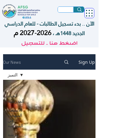
الآن .. بدء تسجيل الطالبات - للعام الدراسي
2026-2027
م
الجديد 1448هـ ،
اضغط هنا .. للتسجيل
Sign Up
Our News
التميز
All Posts
الحياة
المدرسية
الأنشطة
المنهجية
في
المدرسة
ورشة