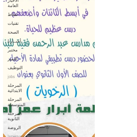
الاخبار
العامة
نشاط
تقنيات
الصحة
أخبــارنا
مختبر
التميز
التوظيف
jobs
المرحلة
الابتدائية
المرحلة
المتوسطة
المرحلة
الثانوية
الروضة
International