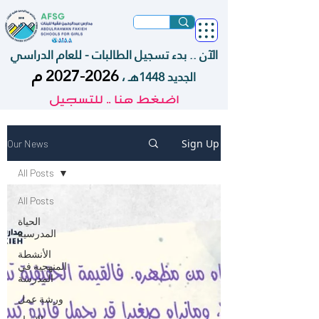
الآن .. بدء تسجيل الطالبات - للعام الدراسي
م
2026-2027
الجديد 1448هـ ،
اضغط هنا .. للتسجيل
Sign Up
Our News
All Posts
All Posts
الحياة
المدرسية
الأنشطة
المنهجية في
المدرسة
ورشة عمل