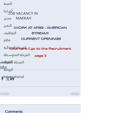
الصحة
أخبــارنا
JOB VACANCY IN 
مختبر
MAKKAH
التميز
 (WORK AT AFSG - AMERICAN 
التوظيف
STREAM) 
CURRENT OPENINGS
jobs
المرحلة الابتدائية
Click here (( go to the Recruitment 
المرحلة المتوسطة
page ))
التوظيف
المرحلة الثانوية
jobs
الروضة
International
Comments