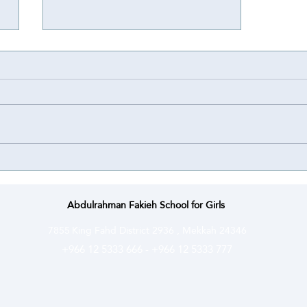
Achievement
Achievement ⭐️ | Abdulrahman
Fakieh Schools for Girls proudly
congratulate their student Lamar
Bassem Bahakeem on winning a
Special Award at the National
Olympiad for Scientific Creativity
(Ibda’a) ce
Abdulrahman Fakieh School for Girls
7855
King Fahd District 2936 , Mekkah 24346
+966 12 5333 666
-
+966 12 5333 777