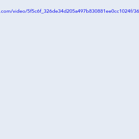
tic.com/video/5f5c6f_326de34d205a497b830881ee0cc1024f/3