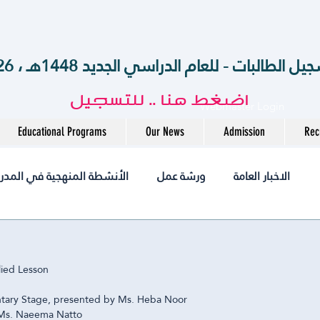
الطالبات - للعام الدراسي الجديد 1448هـ ، 2026-2027 م
اضغط هنا .. للتسجيل
Webmaster Login
Educational Programs
Our News
Admission
Rec
الاخبار العامة
ورشة عمل
الأنشطة المنهجية في المدر
أخبــارنا
مختبر
التميز
التوظيف
jobs
lied Lesson
المرحل
المرحلة الثانوية
الروضة
International
tary Stage, presented by Ms. Heba Noor
 Ms. Naeema Natto